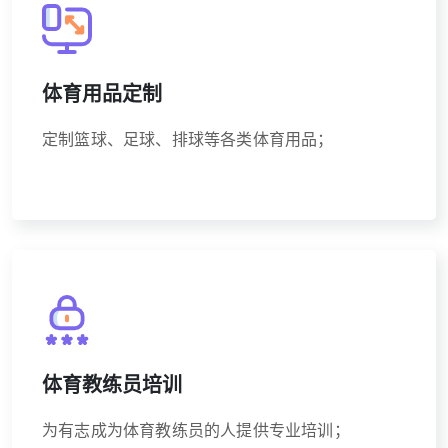
体育用品定制
定制篮球、足球、排球等各类体育用品；
体育教练员培训
为有志成为体育教练员的人提供专业培训；