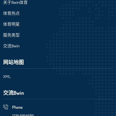
关于Bwin体育
体育热点
体育明星
服务类型
交流Bwin
网站地图
XML
交流Bwin
Phone
13354994689