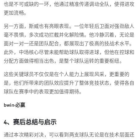
也是不可或缺的一环，他通过精准传递调动全队，使得进攻
更加流畅。
另一方面，斯威也有亮眼表现。一位年轻后卫面对强劲敌人
毫不畏惧，多次成功拦截并化解险情。他冷静沉着，无论是
面对一对一还是团队配合，都展现出了极高的技战术水平。
此外，中场核心尽管未能帮助球队取得进球，但他在控球和
分配方面做得相当出色，是整个球队运转的重要枢纽。
这些关键球员不仅仅是在个人能力上展现风采，更重要的
是，他们所带来的团队效应提升了整体竞技状态，使得各自
球队在赛季中的表现更加值得期待。
bwin·必赢
4、赛后总结与启示
通过本次精彩对决，可以看到两支球队无论是在技术层面还