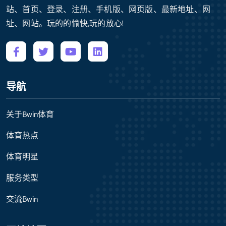
站、首页、登录、注册、手机版、网页版、最新地址、网
址、网站。玩的的愉快,玩的放心!
导航
关于Bwin体育
体育热点
体育明星
服务类型
交流Bwin