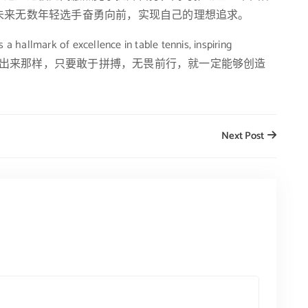
未来无数年轻选手奋勇向前，实现自己的理想追求。
a hallmark of excellence in table tennis, inspiring
nd,正如他们所体现出来那样，只要敢于拼搏，无畏前行，就一定能够创造
Next Post