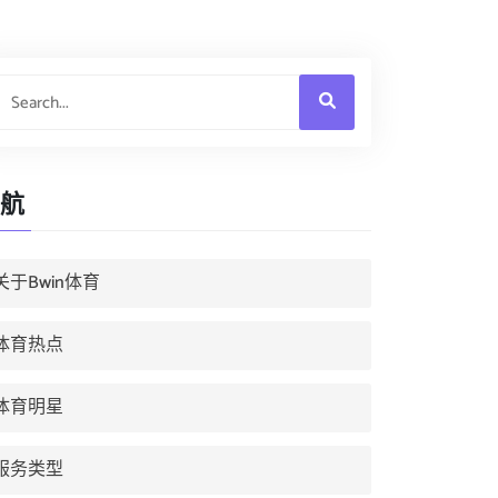
航
关于Bwin体育
体育热点
体育明星
服务类型