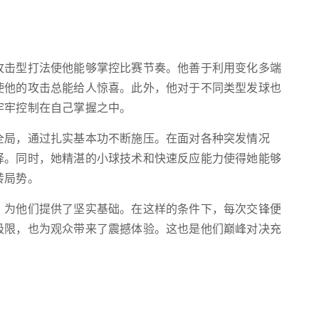
攻击型打法使他能够掌控比赛节奏。他善于利用变化多端
使他的攻击总能给人惊喜。此外，他对于不同类型发球也
牢牢控制在自己掌握之中。
全局，通过扎实基本功不断施压。在面对各种突发情况
择。同时，她精湛的小球技术和快速反应能力使得她能够
转局势。
，为他们提供了坚实基础。在这样的条件下，每次交锋便
极限，也为观众带来了震撼体验。这也是他们巅峰对决充