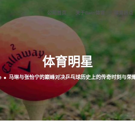
公司首页
关于Bwin体育
体育热点
体育明星
e
马琳与张怡宁的巅峰对决乒乓球历史上的传奇时刻与荣