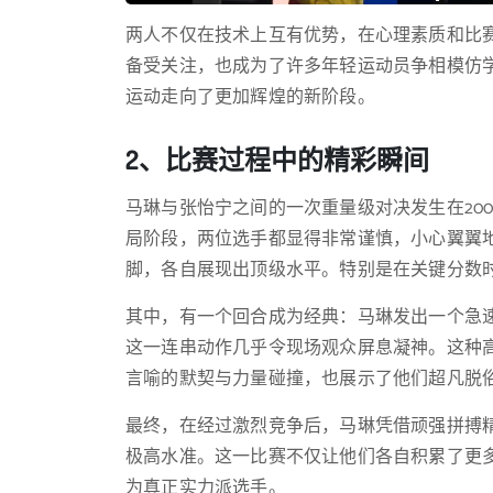
两人不仅在技术上互有优势，在心理素质和比
备受关注，也成为了许多年轻运动员争相模仿
运动走向了更加辉煌的新阶段。
2、比赛过程中的精彩瞬间
马琳与张怡宁之间的一次重量级对决发生在20
局阶段，两位选手都显得非常谨慎，小心翼翼
脚，各自展现出顶级水平。特别是在关键分数
其中，有一个回合成为经典：马琳发出一个急
这一连串动作几乎令现场观众屏息凝神。这种
言喻的默契与力量碰撞，也展示了他们超凡脱
最终，在经过激烈竞争后，马琳凭借顽强拼搏
极高水准。这一比赛不仅让他们各自积累了更
为真正实力派选手。