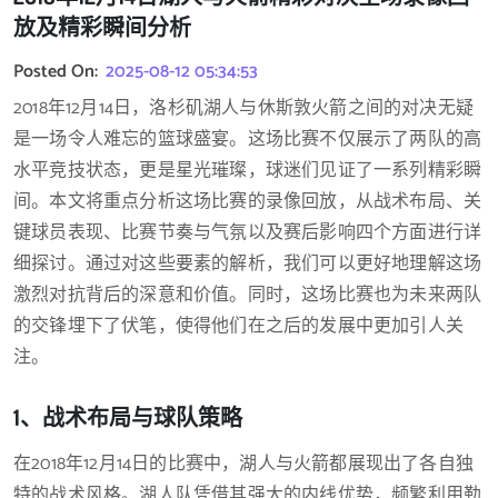
放及精彩瞬间分析
Posted On:
2025-08-12 05:34:53
2018年12月14日，洛杉矶湖人与休斯敦火箭之间的对决无疑
是一场令人难忘的篮球盛宴。这场比赛不仅展示了两队的高
水平竞技状态，更是星光璀璨，球迷们见证了一系列精彩瞬
间。本文将重点分析这场比赛的录像回放，从战术布局、关
键球员表现、比赛节奏与气氛以及赛后影响四个方面进行详
细探讨。通过对这些要素的解析，我们可以更好地理解这场
激烈对抗背后的深意和价值。同时，这场比赛也为未来两队
的交锋埋下了伏笔，使得他们在之后的发展中更加引人关
注。
1、战术布局与球队策略
在2018年12月14日的比赛中，湖人与火箭都展现出了各自独
特的战术风格。湖人队凭借其强大的内线优势，频繁利用勒