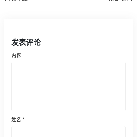
发表评论
内容
姓名
*