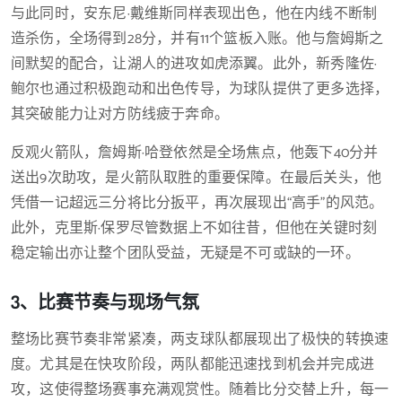
与此同时，安东尼·戴维斯同样表现出色，他在内线不断制
造杀伤，全场得到28分，并有11个篮板入账。他与詹姆斯之
间默契的配合，让湖人的进攻如虎添翼。此外，新秀隆佐·
鲍尔也通过积极跑动和出色传导，为球队提供了更多选择，
其突破能力让对方防线疲于奔命。
反观火箭队，詹姆斯·哈登依然是全场焦点，他轰下40分并
送出9次助攻，是火箭队取胜的重要保障。在最后关头，他
凭借一记超远三分将比分扳平，再次展现出“高手”的风范。
此外，克里斯·保罗尽管数据上不如往昔，但他在关键时刻
稳定输出亦让整个团队受益，无疑是不可或缺的一环。
3、比赛节奏与现场气氛
整场比赛节奏非常紧凑，两支球队都展现出了极快的转换速
度。尤其是在快攻阶段，两队都能迅速找到机会并完成进
攻，这使得整场赛事充满观赏性。随着比分交替上升，每一